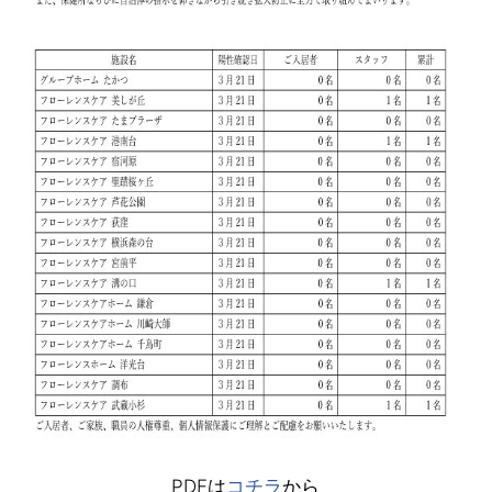
PDFは
コチラ
から